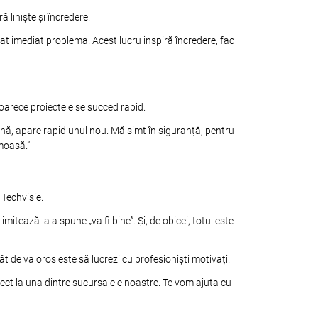
ă liniște și încredere.
at imediat problema. Acest lucru inspiră încredere, fac
oarece proiectele se succed rapid.
ină, apare rapid unul nou. Mă simt în siguranță, pentru
moasă.”
Techvisie.
itează la a spune „va fi bine”. Și, de obicei, totul este
t de valoros este să lucrezi cu profesioniști motivați.
rect la una dintre sucursalele noastre. Te vom ajuta cu