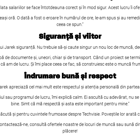
 plata salariilor se face întotdeauna corect și în mod sigur. Acest lucru îi ofer
eași oră. O dată a fost o eroare în numărul de ore, le-am spus și au remedi
ceea ce spun.”
Siguranță și viitor
 lui Jarek siguranță. Nu trebuie să-și caute singur un nou loc de muncă, de
upă de documente și, uneori, chiar și de transport. Când un proiect se term
u că am de lucru. Și îmi place ceea ce fac, să construiesc este o muncă fru
Îndrumare bună și respect
arek apreciază cel mai mult este respectul și atenția personală din partea 
l sau programul de lucru, îmi explică calm. Ei ascultă cu adevărat, nu se lim
bine. Simt că mă respectă și asta este important pentru mine.”
cută și pentru cuvintele frumoase despre Techvisie. Poveștile lor arată câ
e? Contactează-ne, consultă ofertele noastre de locuri de muncă sau sună di
plăcere!