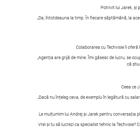
Potrivit lui Jarek, și
„Da, întotdeauna la timp. În fiecare săptămână, la ace
Colaborarea cu Techvisie îi oferă
„Agenția are grijă de mine. Îmi găsesc de lucru, se oc
că ști
Ceea ce J
„Dacă nu înțeleg ceva, de exemplu în legătură cu salariu
Le mulțumim lui Andrej și Jarek pentru conversația plă
Vrei și tu să lucrezi ca specialist tehnic la Techvisi