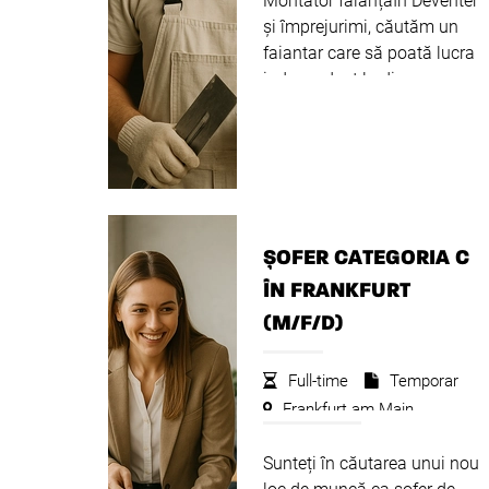
Montator faianțaÎn Deventer
și împrejurimi, căutăm un
faiantar care să poată lucra
independent la diverse
proiecte de renovare.
Descrierea postuluiÎn calitate
de faiantar, sunteți
responsabil de instalarea
profesională a...
Citeste mai
departe
ȘOFER CATEGORIA C
ÎN FRANKFURT
(M/F/D)
Full-time
Temporar
Frankfurt am Main
2.600 -
3.100
€
€
Sunteți în căutarea unui nou