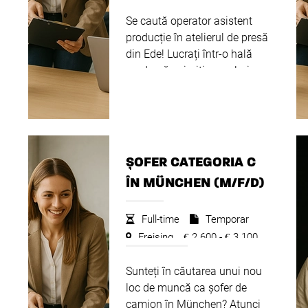
Se caută operator asistent
producție în atelierul de presă
din Ede! Lucrați într-o hală
modernă, primiți un salariu
bun, numeroase oportunități
de carieră și faceți parte
dintr-o echipă unită în care
oamenii muncesc din ...
Citeste mai departe
ȘOFER CATEGORIA C
ÎN MÜNCHEN (M/F/D)
Full-time
Temporar
Freising
2.600 -
3.100
€
€
Sunteți în căutarea unui nou
loc de muncă ca șofer de
camion în München? Atunci