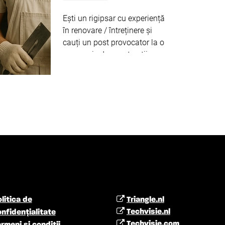
Ești un rigipsar cu experiență
în renovare / întreținere și
cauți un post provocator la o
companie de construcții cu
reputație? Vă oferim șansa
de a lucra în sectorul privat și
de a face o diferență în
casele oamenilor. ...
Citeste
mai departe
litica de
Triangle.nl
Techvisie.nl
nfidențialitate
Techvisie.com