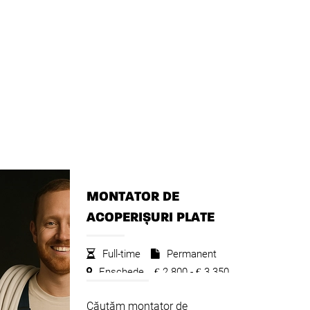
MONTATOR DE
ACOPERIȘURI PLATE
Full-time
Permanent
Enschede
2.800 -
3.350
€
€
Căutăm montator de