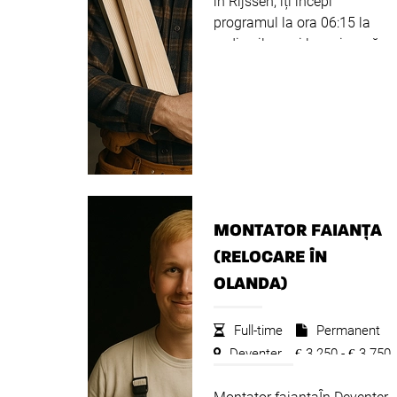
în Rijssen, îți începi
programul la ora 06:15 la
sediu șilucrezi la o singură
șantier pe zi. Câștigi între
2.800 € și 3.900 € și primești
10 € netpentru fiecare
jumătate de oră de deplasar..
Citeste mai departe
MONTATOR FAIANȚA
(RELOCARE ÎN
OLANDA)
Full-time
Permanent
Deventer
3.250 -
3.750
€
€