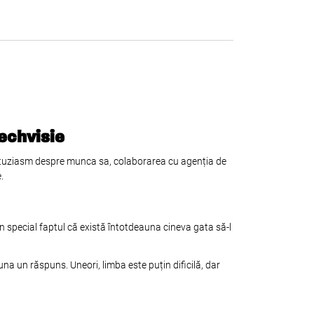
Techvisie
 entuziasm despre munca sa, colaborarea cu agenția de
.
 special faptul că există întotdeauna cineva gata să-l
a un răspuns. Uneori, limba este puțin dificilă, dar