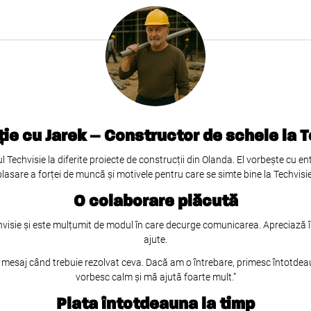
ție cu Jarek – Constructor de schele la 
l Techvisie la diferite proiecte de construcții din Olanda. El vorbește cu
plasare a forței de muncă și motivele pentru care se simte bine la Techvisie
O colaborare plăcută
visie și este mulțumit de modul în care decurge comunicarea. Apreciază în
ajute.
esaj când trebuie rezolvat ceva. Dacă am o întrebare, primesc întotdeaun
vorbesc calm și mă ajută foarte mult.”
Plata întotdeauna la timp