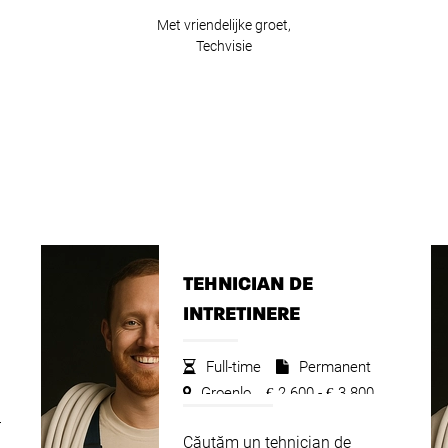
Met vriendelijke groet,
Techvisie
TEHNICIAN DE
INTRETINERE
Full-time
Permanent
Groenlo
2.600 -
3.800
€
€
r
Căutăm un tehnician de