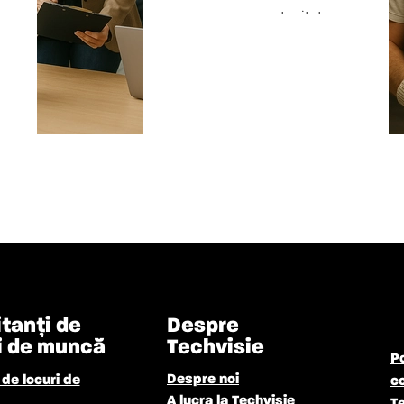
avem o mare oportunitate
pentru tine! Căutăm șoferi
pentru locația noastră de la
Aeroportul München. Doriți
să conduceți alimente de la A
la...
Citeste mai departe
itanți de
Despre
i de muncă
Techvisie
Po
Despre noi
de locuri de
co
A lucra la Techvisie