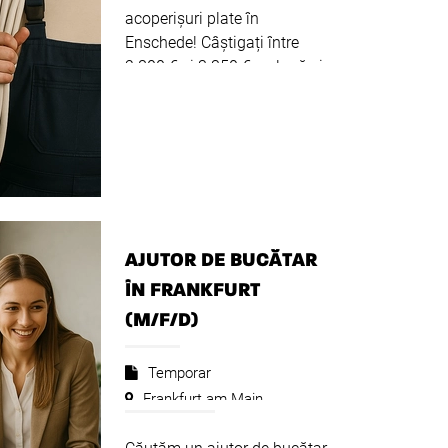
acoperișuri plate în
Enschede! Câștigați între
2.800 € și 3.350 € pe lună și
lucrați la renovarea și
întreținerea acoperișurilor
plate. Descrierea postului În
calitate de montator de
acoperișuri plate,...
Citeste
mai departe
AJUTOR DE BUCĂTAR
ÎN FRANKFURT
(M/F/D)
Temporar
Frankfurt am Main
2.600 -
3.100
€
€