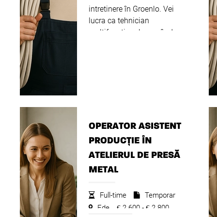
intretinere în Groenlo. Vei
lucra ca tehnician
multifuncțional reparând
utilaje de construcții și
remediind defecțiuni. Postul
este potrivit atât pentru
.
începători, ucenici, cât și
pentru tehnicien...
Citeste
mai departe
OPERATOR ASISTENT
PRODUCȚIE ÎN
ATELIERUL DE PRESĂ
METAL
Full-time
Temporar
Ede
2.600 -
2.800
€
€