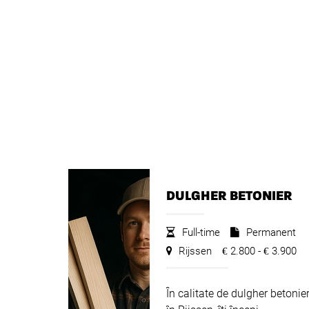
DULGHER BETONIER
Full-time
Permanent
Rijssen
2.800 -
3.900
€
€
În calitate de dulgher betonie