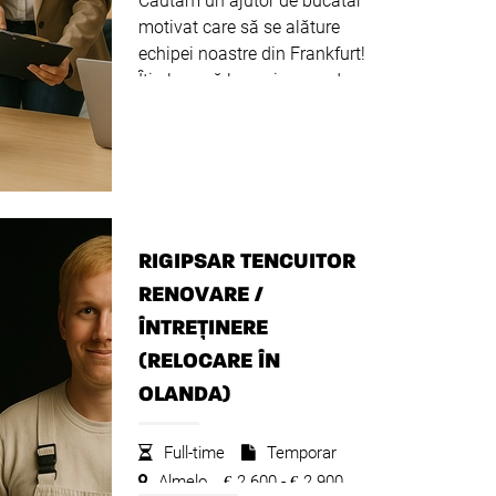
Căutăm un ajutor de bucătar
motivat care să se alăture
echipei noastre din Frankfurt!
Îți place să lucrezi cu produse
alimentare, ai spirit de echipă
și prețuiești igiena? Atunci
aceasta este șansa ta de a
lucra într-o e...
Citeste mai
departe
RIGIPSAR TENCUITOR
RENOVARE /
ÎNTREȚINERE
(RELOCARE ÎN
OLANDA)
Full-time
Temporar
Almelo
2.600 -
2.900
€
€