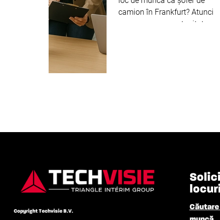
loc de muncă ca șofer de
camion în Frankfurt? Atunci
avem o mare oportunitate
pentru tine! Căutăm șoferi
pentru locația noastră de la
Aeroportul Frankfurt. Doriți să
conduceți alimente de la ...
Citeste mai departe
Solic
locur
Căutare 
Copyright Techvisie B.V.
muncă