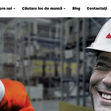
re noi
Căutare loc de muncă
Blog
Contactați