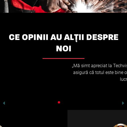
CE OPINII AU ALȚII DESPRE
NOI
„Mă simt apreciat la Techvisie. Mă tratează cu respect și se
asigură că totul este bine organizat. De aceea îmi place să
lucrez aici.”