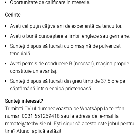
Oportunitate de calificare in meserie.
Cerinte
Aveți cel puțin câțiva ani de experiență ca tencuitor.
Aveți o bună cunoaștere a limbii engleze sau germane.
Sunteți dispus să lucrați cu o mașină de pulverizat
tencuială.
Aveți permis de conducere B (necesar), mașina proprie
constituie un avantaj.
Sunteți dispus să lucrați din greu timp de 37,5 ore pe
săptămână într-o echipă prietenoasă.
Sunteți interesat?
Trimiteti CV-ul dumneavoastra pe WhatsApp la telefon
numar 0031 651269418 sau la adresa de e-mail la
mmatei@techvisie.nl. Ești sigur că acesta este jobul pentru
tine? Atunci aplică astăzi!