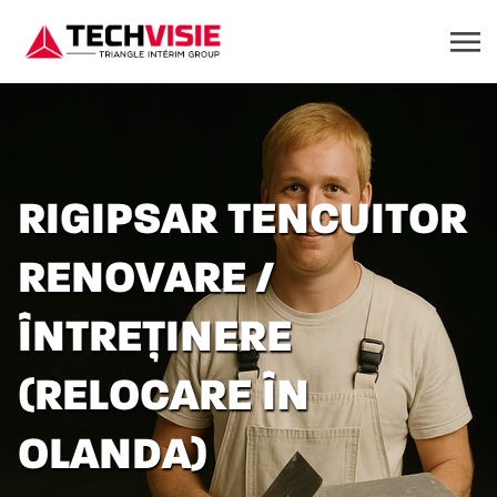
RIGIPSAR TENCUITOR
RENOVARE /
ÎNTREȚINERE
(RELOCARE ÎN
OLANDA)