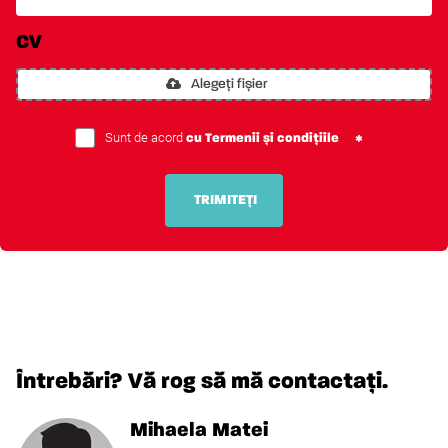
CV
Alegeți fișier
Sunt de acord
cu Termenii și condițiile
TRIMITEȚI
Întrebări? Vă rog să mă contactați.
Mihaela Matei