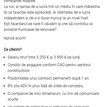
companiei noastre.
La noi, ai șansa de a lucra într-un mediu în care măiestria
ta ca faianțar este apreciată. Ai libertatea de a lucra
independent și de a-ți duce munca la un nivel înalt.
Ești faianțarul pe care îl căutăm și vrei să contribui la
proiecte frumoase de renovare?
Aplică acum!
Ce oferim?
Salariu brut între 3.250 € și 3.950 € pe lună.
Condiții de angajare conform CAO pentru sectorul
construcțiilor.
Posibilitatea unui contract permanent după 1 an.
8% zile ADV în plus față de zilele de concediu.
O companie de mici dimensiuni, cu linii de comunicare
scurte.
Un sistem de pensii bun și opțiunea de asigurare