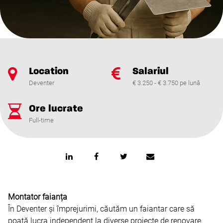
Location
Salariul
Deventer
€ 3.250 - € 3.750 pe lună
Ore lucrate
Full-time
Montator faianța
În Deventer și împrejurimi, căutăm un faiantar care să
poată lucra independent la diverse proiecte de renovare.