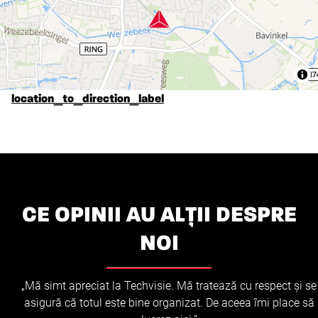
location_to_direction_label
CE OPINII AU ALȚII DESPRE
NOI
„Mă simt apreciat la Techvisie. Mă tratează cu respect și se
asigură că totul este bine organizat. De aceea îmi place să