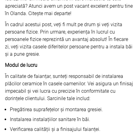
apreciată? Atunci avem un post vacant excelent pentru tine
în Olanda. Citește mai departe!
În cadrul acestui post, veți fi mult pe drum și veți vizita
persoane fizice. Prin urmare, experiența în lucrul cu
persoanele fizice reprezintă un avantaj absolut! În fiecare
zi, veți vizita casele diferitelor persoane pentru a instala băi
și a pune gresie.
Modul de lucru
În calitate de faianțar, sunteți responsabil de instalarea
plăcilor ceramice în casele oamenilor. Vei asigura un finisaj
impecabil și vei lucra cu precizie în conformitate cu
dorințele clientului. Sarcinile tale includ:
Pregătirea suprafețelor și montarea gresiei.
Instalarea instalațiilor sanitare în băi.
Verificarea calității și a finisajului faianței.