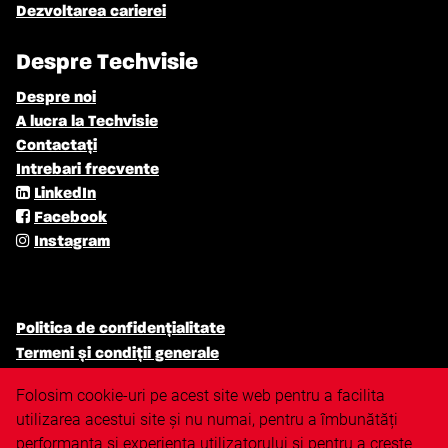
Dezvoltarea carierei
Despre Techvisie
Despre noi
A lucra la Techvisie
Contactați
Intrebari frecvente
LinkedIn
Facebook
Instagram
Politica de confidențialitate
Termeni și condiții generale
Politica de cookie
Folosim cookie-uri pe acest site web pentru a facilita
Politica antidiscriminare
utilizarea acestui site și nu numai, pentru a îmbunătăți
Clauza de raspundere
performanța și experiența utilizatorului și pentru a crește