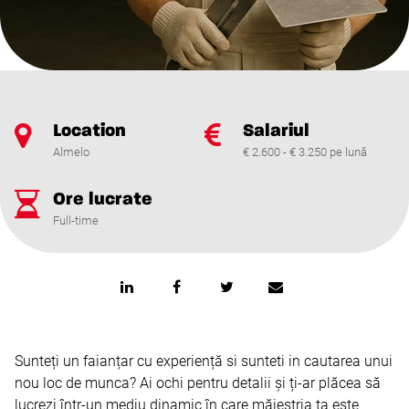
Location
Salariul
Almelo
€ 2.600 - € 3.250 pe lună
Ore lucrate
Full-time
Sunteți un faianțar cu experiență si sunteti in cautarea unui
nou loc de munca? Ai ochi pentru detalii și ți-ar plăcea să
lucrezi într-un mediu dinamic în care măiestria ta este