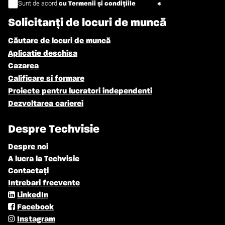
Sunt de acord
cu Termenii și condițiile
Solicitanți de locuri de muncă
Căutare de locuri de muncă
Aplicatie deschisa
Cazarea
Calificare si formare
Proiecte pentru lucratori independenti
Dezvoltarea carierei
Despre Techvisie
Despre noi
A lucra la Techvisie
Contactați
Intrebari frecvente
LinkedIn
Facebook
Instagram