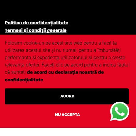
Politica de confidențialitate
Termeni și condiții generale
Politica de cookie
Folosim cookie-uri pe acest site web pentru a facilita
Politica antidiscriminare
utilizarea acestui site și nu numai, pentru a îmbunătăți
Clauza de raspundere
performanța și experiența utilizatorului și pentru a crește
Harta site-ului
relevanța ofertei. Faceți clic pe acord pentru a indica faptul
că sunteți
de acord cu declarația noastră de
.
confidențialitate
Triangle.nl
Techvisie.nl
ACORD
Techvisie.com
Techvisie.de
NU ACCEPTA
Techvisie.pl
Techvisie.hu
Techvisie.ro