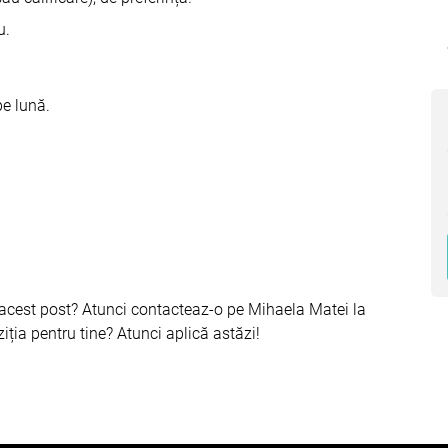
u.
e lună.
e acest post? Atunci contacteaz-o pe Mihaela Matei la
ția pentru tine? Atunci aplică astăzi!