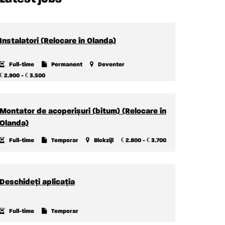
Instalatori (Relocare în Olanda)
Full-time
Permanent
Deventer
€
€
2.900 -
3.500
Montator de acoperișuri (bitum) (Relocare în
Olanda)
€
€
Full-time
Temporar
Blokzijl
2.800 -
3.700
Deschideți aplicația
Full-time
Temporar