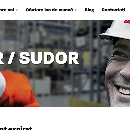
re noi
Căutare loc de muncă
Blog
Contactați
 / SUDOR
nt expirat