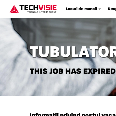
Locuri de muncă
Desp
TUBULATOR
THIS JOB HAS EXPIRED
Informații privind postul vaca