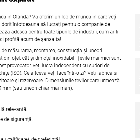
ncă în Olanda? Vă oferim un loc de muncă în care veți
ți dorit întotdeauna să lucrați pentru o companie de
rează adesea pentru toate tipurile de industrii, cum ar fi
nci profită acum de șansa ta!
bil de măsurarea, montarea, construcția și uneori
 din oțel, cât și din oțel inoxidabil. Țevile mai mici sunt
ost provocator, veți lucra independent cu sudori de
țe (ISO). Ce altceva veți face într-o zi? Veți fabrica și
zitoare și rezervoare. Dimensiunile țevilor care urmează
00 mm (sau uneori chiar mai mari).
lă relevantă.
e de siguranță.
u calificare), de preferință!