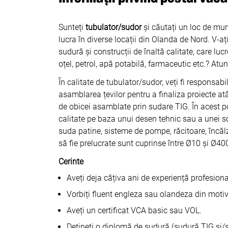
Sunteți
tubulator/sudor
și căutați un loc de mu
lucra în diverse locații din Olanda de Nord. V-a
sudură și construcții de înaltă calitate, care luc
oțel, petrol, apă potabilă, farmaceutic etc.? Atu
În calitate de tubulator/sudor, veți fi responsa
asamblarea țevilor pentru a finaliza proiecte atât
de obicei asamblate prin sudare TIG. În acest p
calitate pe baza unui desen tehnic sau a unei schi
suda patine, sisteme de pompe, răcitoare, încăl
să fie prelucrate sunt cuprinse între Ø10 și Ø4
Cerinte
Aveți deja câțiva ani de experiență profesiona
Vorbiți fluent engleza sau olandeza din motiv
Aveți un certificat VCA basic sau VOL.
Dețineți o diplomă de sudură (sudură TIG și/sa